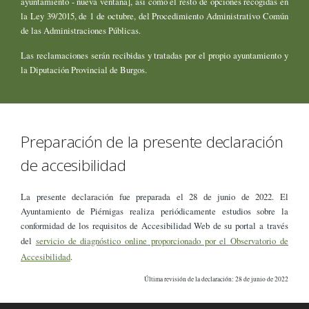
ayuntamiento - nueva ventana], así como el resto de opciones recogidas en
la Ley 39/2015, de 1 de octubre, del Procedimiento Administrativo Común
de las Administraciones Públicas.
Las reclamaciones serán recibidas y tratadas por el propio ayuntamiento y
la Diputación Provincial de Burgos.
Preparación de la presente declaración
de accesibilidad
La presente declaración fue preparada el 28 de junio de 2022. El
Ayuntamiento de Piérnigas realiza periódicamente estudios sobre la
conformidad de los requisitos de Accesibilidad Web de su portal a través
del
servicio de diagnóstico online proporcionado por el Observatorio de
Accesibilidad
.
Última revisión de la declaración: 28 de junio de 2022